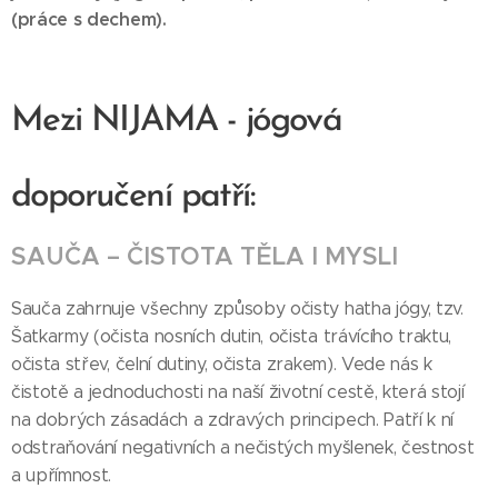
(práce s dechem).
Mezi NIJAMA - jógová
doporučení
patří:
SAUČA – ČISTOTA TĚLA I MYSLI
Sauča zahrnuje všechny způsoby očisty hatha jógy, tzv.
Šatkarmy (očista nosních dutin, očista trávícího traktu,
očista střev, čelní dutiny, očista zrakem). Vede nás k
čistotě a jednoduchosti na naší životní cestě, která stojí
na dobrých zásadách a zdravých principech. Patří k ní
odstraňování negativních a nečistých myšlenek, čestnost
a upřímnost.