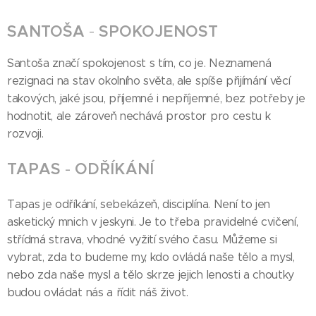
SANTOŠA
-
SPOKOJENOST
Santoša značí spokojenost s tím, co je. Neznamená
rezignaci na stav okolního světa, ale spíše přijímání věcí
takových, jaké jsou, příjemné i nepříjemné, bez potřeby je
hodnotit, ale zároveň nechává prostor pro cestu k
rozvoji.
TAPAS
-
ODŘÍKÁNÍ
Tapas je odříkání, sebekázeň, disciplína. Není to jen
asketický mnich v jeskyni. Je to třeba pravidelné cvičení,
střídmá strava, vhodné vyžití svého času. Můžeme si
vybrat, zda to budeme my, kdo ovládá naše tělo a mysl,
nebo zda naše mysl a tělo skrze jejich lenosti a choutky
budou ovládat nás a řídit náš život.