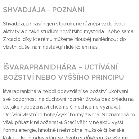
SHVADJÁJA
-
POZNÁNÍ
Shvadjája, přináší nejen studium, nejrůznější vzdělávací
aktivity, ale také studium největšího mystéria - sebe sama.
Zrcadlo, díky kterému můžeme hlouběji nahlédnout do
vlastní duše, nám nastavují i lidé kolem nás.
ÍŠVARAPRANIDHÁRA
–
UCTÍVÁNÍ
BOŽSTVÍ NEBO VYŠŠÍHO PRINCIPU
Išvarapranidhára neboli odevzdání se božství, ukotvení
své pozornosti na duchovní rozměr života bez ohledu na
to, jaké náboženství chceme či nechceme vyznávat.
Uctívání vlastního boha/vyšší formy života. Neznamená to
však příkaz k náboženství. Stačí věřit v nějakou vyšší
formu energie, hmotné i nehmotné, mužské či ženské,
lásku, .. Je to odevzdání se životu s důvěrou, že vše má