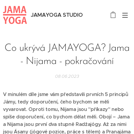
JAMAYOGA STUDIO
Co ukrývá JAMAYOGA? Jama
- Nijama - pokračování
08.06.2023
V minulém díle jsme vám představili prvních 5 principů
Jámy, tedy doporučení, čeho bychom se měli
vyvarovat. Oproti tomu, Nijama jsou "příkazy" nebo
spíše doporučení, co bychom dělat měli. Obojí – Jama
a Nijama jsou první dva stupně Radžajógy. Až za nimi
jsou Ásany (jógové pozice, práce s tělem) a Pranajáma