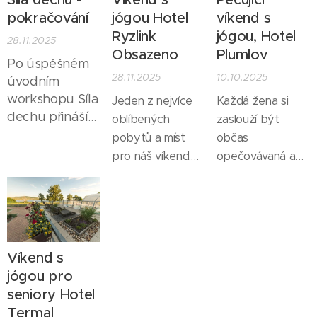
na své tělo.
pokračování
jógou Hotel
víkend s
Ryzlink
jógou, Hotel
28.11.2025
Obsazeno
Plumlov
Po úspěšném
28.11.2025
10.10.2025
úvodním
workshopu Síla
Jeden z nejvíce
Každá žena si
dechu přináším
oblíbených
zaslouží být
pokračování
pobytů a míst
občas
naší dechové
pro náš víkend,
opečovávaná a
praxe, kde se
kde si užíváme
hýčkaná. Dopřát
opět budeme
klid, slunce, víno,
si klid, dobré jídlo,
snažit
dokonale
procházky
objevovat
příjemnou
přírodou a péči o
skryté
atmosféru a jógu.
tělo i mysl. Proto
Víkend s
možnosti
jsme pro vás
jógou pro
našeho dechu.
opět připravili
seniory Hotel
víkendový pobyt,
Termal