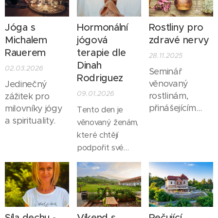
dvoulůžkových
pokojích, klidná
Jóga s
Hormonální
Rostliny pro
atmosféra a
Michalem
jógová
zdravé nervy
osobní přístup. V
Rauerem
terapie dle
28.11.2025
ceně pobytu je
Dinah
02.03.2026
výborná snídaně
Seminář
Rodriguez
věnovaný
formou bohatého
Jedinečný
09.01.2026
rostlinám,
zážitek pro
bufetu a chutné
přinášejícím
milovníky jógy
večeře, které
Tento den je
zklidnění,
a spirituality.
doplní váš den
věnovaný ženám,
výživu,
plný odpočinku a
které chtějí
regeneraci i
jemného pohybu.
podpořit své
posílení
hormonální zdraví
nervové
přirozenou
soustavy.
cestou, zpomalit,
nadechnout se a
znovu se napojit
Síla dechu -
Víkend s
Pečující