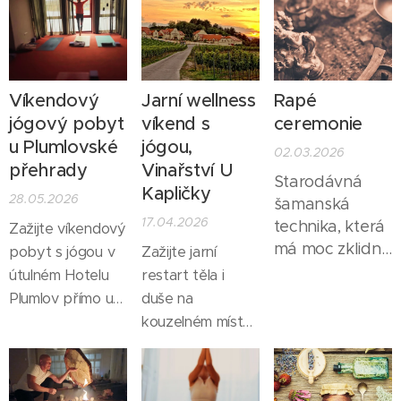
Víkendový
Jarní wellness
Rapé
jógový pobyt
víkend s
ceremonie
u Plumlovské
jógou,
02.03.2026
přehrady
Vinařství U
Starodávná
Kapličky
28.05.2026
šamanská
17.04.2026
technika, která
Zažijte víkendový
má moc zklidnit
pobyt s jógou v
Zažijte jarní
mysl, vyčistit
útulném Hotelu
restart těla i
negativní
Plumlov přímo u
duše na
energii a
Plumlovské
kouzelném místě
pomoci najít
přehrady. Čeká
nedaleko Pálavy.
vnitřní klid.
vás ubytování v
pohodlných