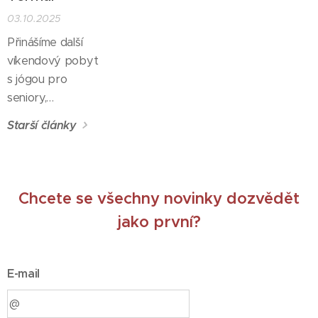
kde to vše
03.10.2025
můžete zažít.
Přinášíme další
víkendový pobyt
s jógou pro
seniory,
tentokrát v
Starší články
Hotelu Termal
Mušov
na břehu
Novomlýnských
nádrží s krásným
Chcete se všechny novinky dozvědět
výhledem na
jako první?
Pálavu, s unikátní
léčivou minerální
vodou.
E-mail