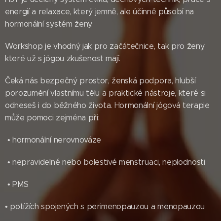
energií a relaxace, který jemně, ale účinně působí na
hormonální systém ženy.
Workshop je vhodný jak pro začátečnice, tak pro ženy,
které už s jógou zkušenost mají.
Čeká nás bezpečný prostor, ženská podpora, hlubší
porozumění vlastnímu tělu a praktické nástroje, které si
odneseš i do běžného života. Hormonální jógová terapie
může pomoci zejména při:
• hormonální nerovnováze
• nepravidelné nebo bolestivé menstruaci, neplodnosti
• PMS
• potížích spojených s perimenopauzou a menopauzou