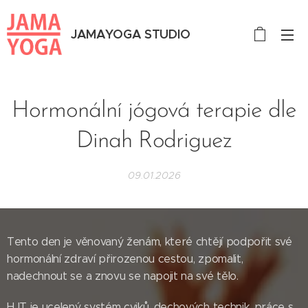
JAMAYOGA STUDIO
Hormonální jógová terapie dle
Dinah Rodriguez
09.01.2026
Tento den je věnovaný ženám, které chtějí podpořit své
hormonální zdraví přirozenou cestou, zpomalit,
nadechnout se a znovu se napojit na své tělo.
HJT je ucelený systém cviků, dechových technik, práce s