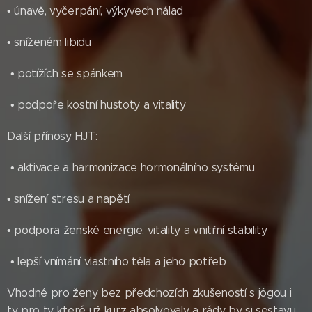
• únavě, vyčerpání, výkyvech nálad
• sníženém libidu
• potížích se spánkem
• podpoře kostní hustoty a vitality
Další přínosy HJT:
• aktivace a harmonizace hormonálního systému
• snížení stresu a napětí
• podpora ženské energie, vitality a vnitřní stability
• lepší vnímání vlastního těla a jeho potřeb
Vhodné pro ženy bez předchozích zkušeností s jógou i
ty pro ty, které už kurz absolvovaly a rády by si sestavu