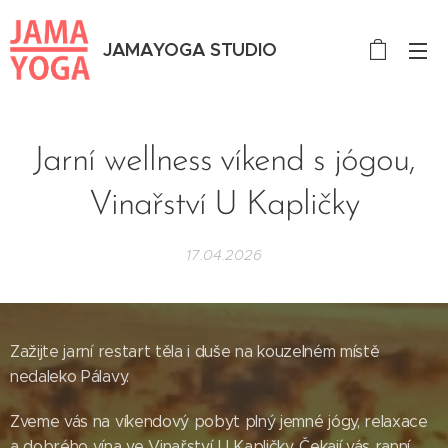
JAMAYOGA STUDIO
Jarní wellness víkend s jógou,
Vinařství U Kapličky
17.04.2026
Zažijte jarní restart těla i duše na kouzelném místě
nedaleko Pálavy.
Zveme vás na víkendový pobyt plný jemné jógy, relaxace
a dobrého vína ve Vinařství U Kapličky. Čekají vás ranní