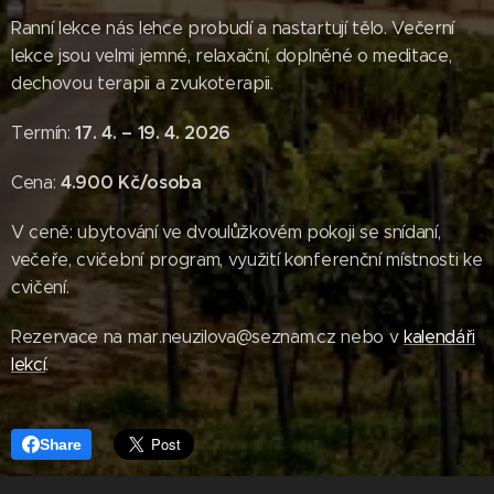
Ranní lekce nás lehce probudí a nastartují tělo. Večerní
lekce jsou velmi jemné, relaxační, doplněné o meditace,
dechovou terapii a zvukoterapii.
17. 4. – 19. 4. 2026
Termín:
4.900 Kč/osoba
Cena:
V ceně: ubytování ve dvoulůžkovém pokoji se snídaní,
večeře, cvičební program, využití konferenční místnosti ke
cvičení.
Rezervace na mar.neuzilova@seznam.cz nebo v
kalendáři
lekcí
.
Share