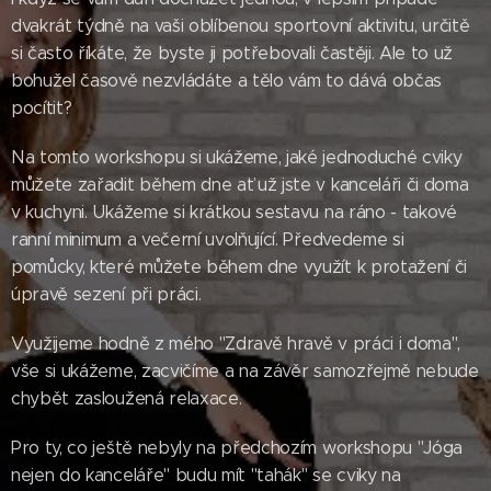
dvakrát týdně na vaši oblíbenou sportovní aktivitu, určitě
si často říkáte, že byste ji potřebovali častěji. Ale to už
bohužel časově nezvládáte a tělo vám to dává občas
pocítit?
Na tomto workshopu si ukážeme, jaké jednoduché cviky
můžete zařadit během dne ať už jste v kanceláři či doma
v kuchyni. Ukážeme si krátkou sestavu na ráno - takové
ranní minimum a večerní uvolňující. Předvedeme si
pomůcky, které můžete během dne využít k protažení či
úpravě sezení při práci.
Využijeme hodně z mého "Zdravě hravě v práci i doma",
vše si ukážeme, zacvičíme a na závěr samozřejmě nebude
chybět zasloužená relaxace.
Pro ty, co ještě nebyly na předchozím workshopu "Jóga
nejen do kanceláře" budu mít "tahák" se cviky na