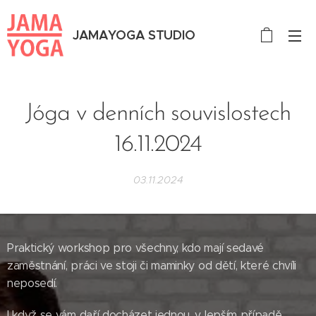
JAMAYOGA STUDIO
Jóga v denních souvislostech
16.11.2024
03.11.2024
Praktický workshop pro všechny, kdo mají sedavé
zaměstnání, práci ve stoji či maminky od dětí, které chvíli
neposedí.
I když se vám daří docházet jednou, v lepším případě