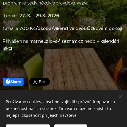
program je tedy někdy opravdová výzva.
27. 3. - 29.3. 2026
Termín:
5.700 Kč/osoba/víkend ve dvoulůžkovém pokoji
Cena:
Přihlášení na
mar.neuzilova@seznam.cz
nebo v
kalendáři
lekcí
.
Share
Používáme cookies, abychom zajistili správné fungování a
bezpečnost našich stránek. Tím vám můžeme zajistit tu
nejlepší zkušenost při jejich návštěvě.
© 2019 Copyright JAMAYOGA Všechna práva vyhrazena. /
Výrobu těchto stránek jsme střídali s pravidelným cvičením jógy.