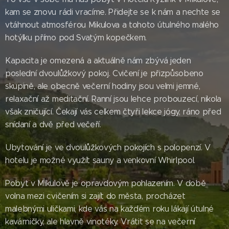
kam se znovu rádi vracíme. Přidejte se k nám a nechte se
vtáhnout atmosférou Mikulova a tohoto útulného malého
hotýlku přímo pod Svatým kopečkem.
Kapacita je omezená a aktuálně nám zbývá jeden
poslední dvoulůžkový pokoj. Cvičení je přizpůsobeno
skupině, ale obecně večerní hodiny jsou velmi jemné,
relaxační až meditační. Ranní jsou lehce probouzecí, nikola
však zničující. Čekají vás celkem čtyři lekce jógy, ráno před
snídaní a dvě před večeří.
Ubytování je ve dvoulůžkových pokojích s polopenzí. V
hotelu je možné využít sauny a venkovní Whirlpool.
Pobyt v Mikulově je opravdovým pohlazením. V době
volna mezi cvičením si zajít do města, procházet
malebnými uličkami, kde vás na každém roku lákají útulné
kavárničky, ale hlavně vinotéky. Vrátit se na večerní