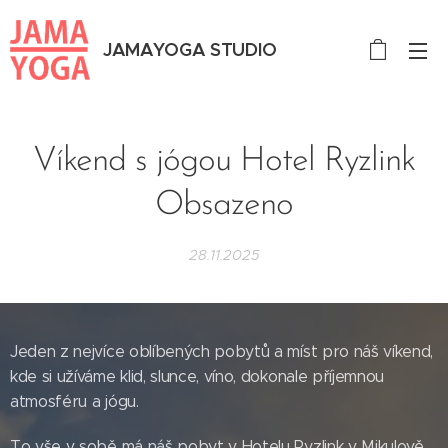
JAMAYOGA STUDIO
Víkend s jógou Hotel Ryzlink
Obsazeno
28.11.2025
Jeden z nejvíce oblíbených pobytů a míst pro náš víkend,
kde si užíváme klid, slunce, víno, dokonale příjemnou
atmosféru a jógu.
To vše v sobě má náš pobyt v Hotelu Ryzlink v Mikulově,