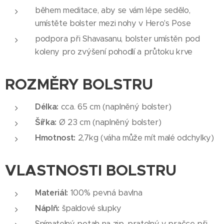
během meditace, aby se vám lépe sedělo,
umístěte bolster mezi nohy v Hero's Pose
podpora při Shavasanu, bolster umístěn pod
koleny pro zvýšení pohodlí a průtoku krve
ROZMĚRY BOLSTRU
Délka:
cca. 65 cm (naplněný bolster)
Šířka:
Ø 23 cm (naplněný bolster)
Hmotnost:
2,7kg (váha může mít malé odchylky)
VLASTNOSTI BOLSTRU
Materiál:
100% pevná bavlna
Náplň:
špaldové slupky
Snímatelný potah na zip, pratelný v pračce při