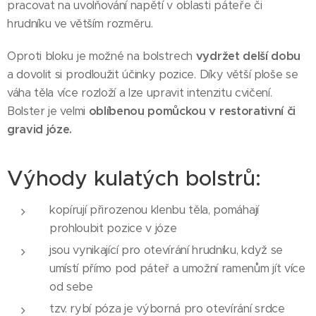
pracovat na uvolňování napětí v oblasti páteře či
hrudníku ve větším rozměru.
Oproti bloku je možné na bolstrech
vydržet delší dobu
a dovolit si prodloužit účinky pozice. Díky větší ploše se
váha těla více rozloží a lze upravit intenzitu cvičení.
Bolster je velmi
oblíbenou pomůckou v restorativní či
gravid józe.
Výhody kulatých bolstrů:
kopírují přirozenou klenbu těla, pomáhají
prohloubit pozice v józe
jsou vynikající pro otevírání hrudníku, když se
umístí přímo pod páteř a umožní ramenům jít více
od sebe
tzv. rybí póza je výborná pro otevírání srdce