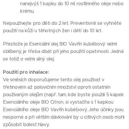
nanejvýš 1 kapku do 10 ml rostlinného oleje nebo
krému.
Nepoužívejte pro děti do 2 let. Preventivně se vyhněte
použití na kůži u těhotných žen i dětí do 10 let.
Přestože je Esenciální olej BIO Vavřín kubébový velmi
oblíbený, je třeba dbát při jeho použití opatrnosti. Jedná
se totiž o velmi silný olej.
Použití pro inhalace:
Ve směsích doporučujeme tento olej používat v
třetinovém až polovičním množství oproti ostatním
používaným olejům (např. tam, kde byste použili 5 kapek
Esenciálního oleje BIO Citron, si vystačíte s 1 kapkou
Esenciálního oleje BIO Vavřín kubébový. Jeho účinky jsou
nesporné a při větším dávkování by u citlivých osob mohl
způsobit bolest hlavy.