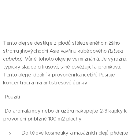
Tento olej se destiluje z plodů stálezeleného nižšího
stromu jihovýchodní Asie vavřínu kubébového
(Litsea
cubeba)
. Vůně tohoto oleje je velmi známá. Je výrazná,
typicky sladce citrusová, silně osvěžující a pronikavá.
Tento olej je ideální k provonění kanceláří. Posiluje
koncentraci a má antistresové účinky.
Použití:
Do aromalampy nebo difuzéru nakapejte 2-3 kapky k
provonění přibližně 100 m2 plochy.
Do tělové kosmetiky a masážních olejů přidejte