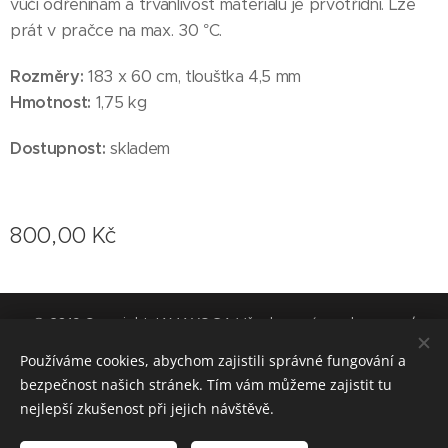
vůči odřeninám a trvanlivost materiálu je prvotřídní. Lze
prát v pračce na max. 30 °C.
Rozměry:
183 x 60 cm, tloušťka 4,5 mm
Hmotnost:
1,75 kg
Dostupnost:
skladem
800,00
Kč
© 2019 Copyright JAMAYOGA Všechna práva vyhrazena. /
Výrobu těchto stránek jsme střídali s pravidelným cvičením jógy.
Používáme cookies, abychom zajistili správné fungování a
Cookies
bezpečnost našich stránek. Tím vám můžeme zajistit tu
nejlepší zkušenost při jejich návštěvě.