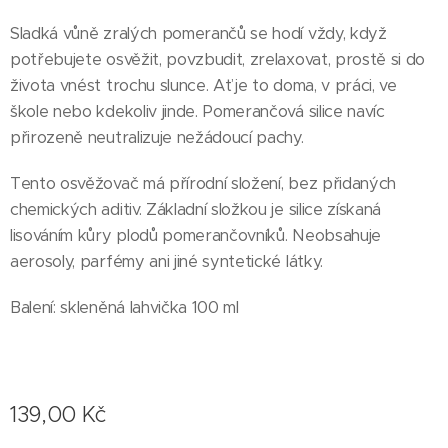
Sladká vůně zralých pomerančů se hodí vždy, když
potřebujete osvěžit, povzbudit, zrelaxovat, prostě si do
života vnést trochu slunce. Ať je to doma, v práci, ve
škole nebo kdekoliv jinde. Pomerančová silice navíc
přirozeně neutralizuje nežádoucí pachy.
Tento osvěžovač má přírodní složení, bez přidaných
chemických aditiv. Základní složkou je silice získaná
lisováním kůry plodů pomerančovníků. Neobsahuje
aerosoly, parfémy ani jiné syntetické látky.
Balení: skleněná lahvička 100 ml
139,00
Kč