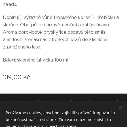
náladu.
Doplňují ji výrazné vůně tropického koření – hřebíčku a
skořice. Obě působí hřejivě, uvolňují a zahání únavu.
Aroma borovicové pryskyřice dodává této směsi
zemitost. Přenáší nás z horkých krajů do ztichlého,
zasněženého lesa.
Balení: skleněná lahvička 100 ml
139,00
Kč
© 2019 Copyright JAMAYOGA Všechna práva vyhrazena. /
Výrobu těchto stránek jsme střídali s pravidelným cvičením jógy.
Používáme cookies, abychom zajistili správné fungování a
Cookies
bezpečnost našich stránek. Tím vám můžeme zajistit tu
nejlepší zkušenost při jejich návštěvě.