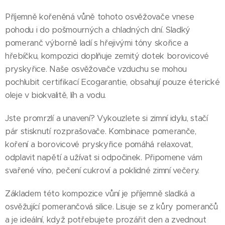
Příjemně kořeněná vůně tohoto osvěžovače vnese
pohodu i do pošmourných a chladných dní. Sladký
pomeranč výborně ladí s hřejivými tóny skořice a
hřebíčku, kompozici doplňuje zemitý dotek borovicové
pryskyřice. Naše osvěžovače vzduchu se mohou
pochlubit certifikací Ecogarantie, obsahují pouze éterické
oleje v biokvalitě, líh a vodu.
Jste promrzlí a unavení? Vykouzlete si zimní idylu, stačí
pár stisknutí rozprašovače. Kombinace pomeranče,
koření a borovicové pryskyřice pomáhá relaxovat,
odplavit napětí a užívat si odpočinek. Připomene vám
svařené víno, pečení cukroví a poklidné zimní večery.
Základem této kompozice vůní je příjemně sladká a
osvěžující pomerančová silice. Lisuje se z kůry pomerančů
a je ideální, když potřebujete prozářit den a zvednout