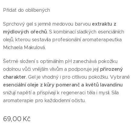
Přidat do oblíbených
Sprchový gel s jemně medovou barvou
extraktu z
mýdlových ořechů
. S kombinací sladkých esenciálních
olejů, kterou sestavila profesionální aromaterapeutka
Michaela Makulová.
Šetrné složení s optimálním pH zanechává pokožku
odolnou vůči vnějším vlivům a podporuje její
přirozený
charakter
. Gel je vhodný i pro citlivou pokožku. Vybrané
esenciální oleje z kůry pomeranč a květů lavandinu
snižují napětí a přispívají k regeneraci těla i mysli. Síla
aromaterapie pro každodenní očistu.
69,00
Kč